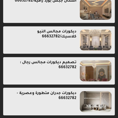
اشكال جبس بورد راقية/66632782
ديكورات مجالس النيو
كلاسيك/66632782
تصميم ديكورات مجالس رجال :
66632782
ديكورات جدران متطورة وعصرية -
66632782