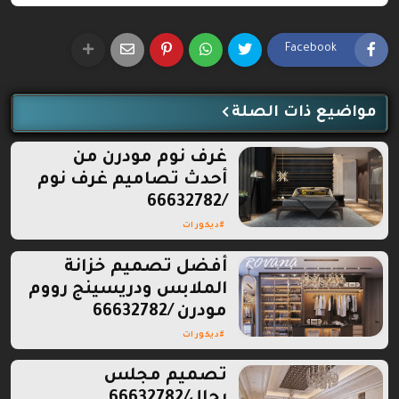
Facebook
مواضيع ذات الصلة
غرف نوم مودرن من
أحدث تصاميم غرف نوم
/66632782
ديكورات
أفضل تصميم خزانة
الملابس ودريسينج رووم
مودرن /66632782
ديكورات
تصميم مجلس
رجال/66632782