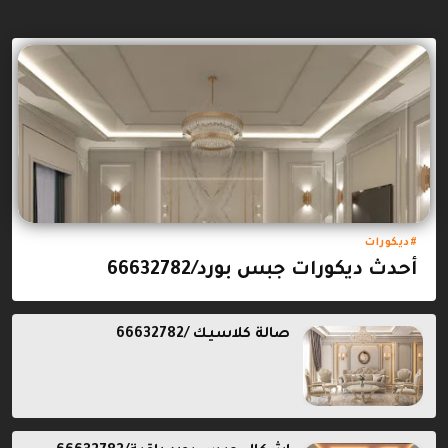
ديكورات
أحدث ديكورات جبس بورد/66632782
صالة كلاسيك /66632782