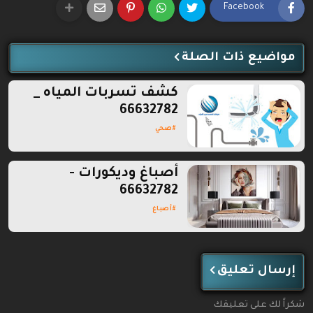
Facebook
مواضيع ذات الصلة
كشف تسربات المياه _
66632782
صحي
أصباغ وديكورات -
66632782
أصباغ
إرسال تعليق
شكراً لك على تعليقك