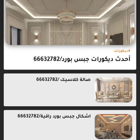
ديكورات
أحدث ديكورات جبس بورد/66632782
صالة كلاسيك /66632782
اشكال جبس بورد راقية/66632782