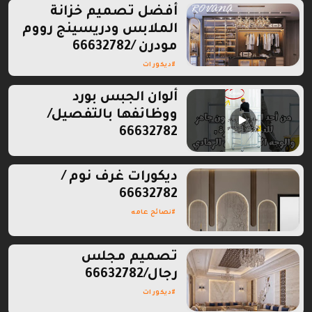
أفضل تصميم خزانة
الملابس ودريسينج رووم
مودرن /66632782
ديكورات
ألوان الجبس بورد
ووظائفها بالتفصيل/
66632782
ديكورات غرف نوم /
66632782
نصائح عامه
تصميم مجلس
رجال/66632782
ديكورات