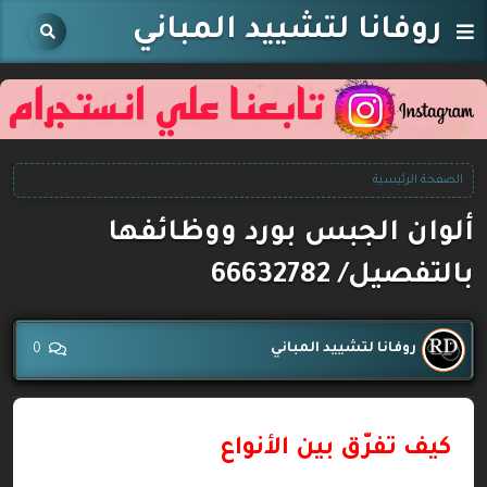
روفانا لتشييد المباني
الصفحة الرئيسية
ألوان الجبس بورد ووظائفها
بالتفصيل/ 66632782
روفانا لتشييد المباني
0
كيف تفرّق بين الأنواع