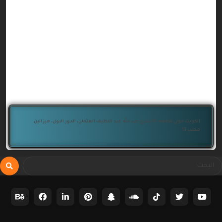
الكويت حولي قطعه 10شارع عبد الله عبد اللطيف العثمان، الدور الاول، ميزانين
مكتب 13